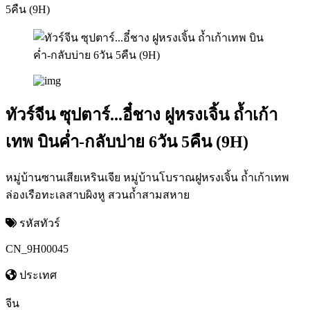
5คืน (9H)
ทัวร์จีน ซุปตาร์...อี๋ชาง ฝูหรงเจิ้น ถ้ำเก้า
เทพ บินค่ำ-กลับบ่าย 6วัน 5คืน (9H)
หมู่บ้านซานเสียเหรินเจีย หมู่บ้านโบราณฝูหรงเจิ้น ถ้ำเก้าเทพ
ล่องเรือทะเลสาบผิงหู สวนถ้ำสามสหาย
รหัสทัวร์
CN_9H00045
ประเทศ
จีน