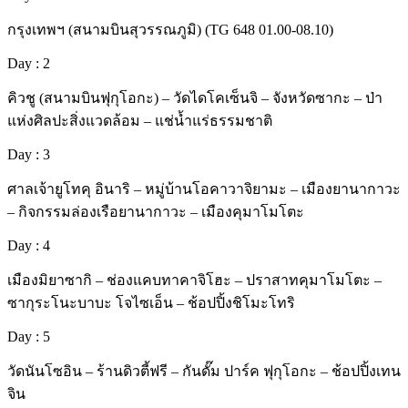
กรุงเทพฯ (สนามบินสุวรรณภูมิ) (TG 648 01.00-08.10)
Day : 2
คิวชู (สนามบินฟุกุโอกะ) – วัดไดโคเซ็นจิ – จังหวัดซากะ – ป่า
แห่งศิลปะสิ่งแวดล้อม – แช่น้ำแร่ธรรมชาติ
Day : 3
ศาลเจ้ายูโทคุ อินาริ – หมู่บ้านโอคาวาจิยามะ – เมืองยานากาวะ
– กิจกรรมล่องเรือยานากาวะ – เมืองคุมาโมโตะ
Day : 4
เมืองมิยาซากิ – ช่องแคบทาคาจิโฮะ – ปราสาทคุมาโมโตะ –
ซากุระโนะบาบะ โจไซเอ็น – ช้อปปิ้งชิโมะโทริ
Day : 5
วัดนันโซอิน – ร้านดิวตี้ฟรี – กันดั๊ม ปาร์ค ฟุกุโอกะ – ช้อปปิ้งเทน
จิน