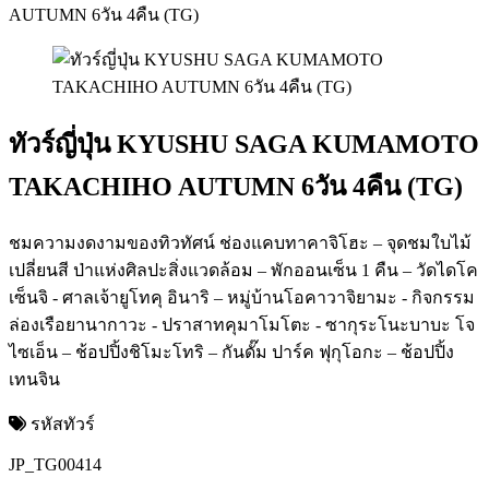
AUTUMN 6วัน 4คืน (TG)
ทัวร์ญี่ปุ่น KYUSHU SAGA KUMAMOTO
TAKACHIHO AUTUMN 6วัน 4คืน (TG)
ชมความงดงามของทิวทัศน์ ช่องแคบทาคาจิโฮะ – จุดชมใบไม้
เปลี่ยนสี ป่าแห่งศิลปะสิ่งแวดล้อม – พักออนเซ็น 1 คืน – วัดไดโค
เซ็นจิ - ศาลเจ้ายูโทคุ อินาริ – หมู่บ้านโอคาวาจิยามะ - กิจกรรม
ล่องเรือยานากาวะ - ปราสาทคุมาโมโตะ - ซากุระโนะบาบะ โจ
ไซเอ็น – ช้อปปิ้งชิโมะโทริ – กันดั๊ม ปาร์ค ฟุกุโอกะ – ช้อปปิ้ง
เทนจิน
รหัสทัวร์
JP_TG00414